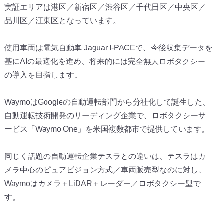
実証エリアは港区／新宿区／渋谷区／千代田区／中央区／
品川区／
江東区となっています。
使用車両は電気自動車 Jaguar I-PACEで、今後収集データを
基にAIの最適化を進め、
将来的には完全無人ロボタクシー
の導入を目指します。
WaymoはGoogleの自動運転部門から分社化して誕生した
、
自動運転技術開発のリーディング企業で、
ロボタクシーサ
ービス「Waymo One」を米国複数都市で提供しています。
同じく話題の自動運転企業テスラとの違いは、
テスラはカ
メラ中心のピュアビジョン方式／
車両販売型なのに対し、
Waymoはカメラ＋LiDAR＋
レーダー／ロボタクシー型で
す。