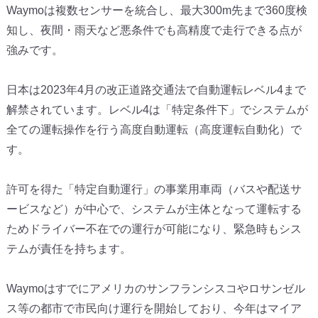
Waymoは複数センサーを統合し、
最大300m先まで360度検
知し、夜間・
雨天など悪条件でも高精度で走行できる点が
強みです。
日本は2023年4月の改正道路交通法で自動運転レベル4まで
解
禁されています。レベル4は「特定条件下」
でシステムが
全ての運転操作を行う高度自動運転（
高度運転自動化）で
す。
許可を得た「特定自動運行」の事業用車両（
バスや配送サ
ービスなど）が中心で、
システムが主体となって運転する
ためドライバー不在での運行が可
能になり、緊急時もシス
テムが責任を持ちます。
Waymoはすでにアメリカのサンフランシスコやロサンゼル
ス等
の都市で市民向け運行を開始しており、
今年はマイア