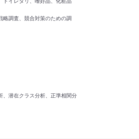
、トイレタリ、嗜好品、化粧品
戦略調査、競合対策のための調
分析、潜在クラス分析、正準相関分