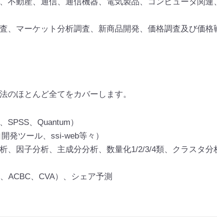
、不動産、通信、通信機器、電気製品、コンピュータ関連
査、マーケット分析調査、新商品開発、価格調査及び価格
法のほとんど全てをカバーします。
PSS、Quantum）
発ツール、ssi-web等々）
、因子分析、主成分分析、数量化1/2/3/4類、クラスタ
、ACBC、CVA）、シェア予測