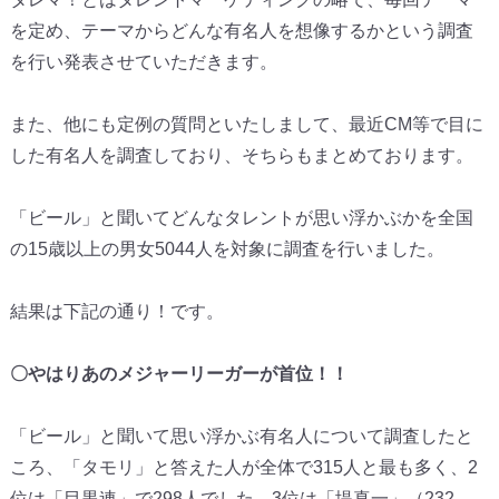
を定め、
テーマからどんな有名人を想像するかという調査
を行い発表させて
いただきます。
また、他にも定例の質問といたしまして、
最近CM等で目に
した有名人を調査しており、
そちらもまとめております。
「ビール」
と聞いてどんなタレントが思い浮かぶかを全国
の15歳以上の男女
5044人を対象に調査を行いました。
結果は下記の通り！です。
〇やはりあのメジャーリーガーが首位！！
「ビール」と聞いて思い浮かぶ有名人について調査したと
ころ、「
タモリ」と答えた人が全体で315人と最も多く、2
位は「
目黒連」で298人でした。3位は「堤真一」（232