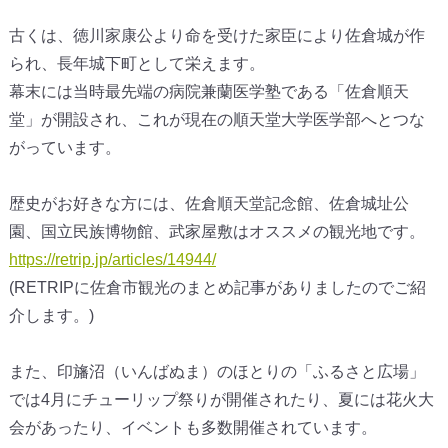
古くは、徳川家康公より命を受けた家臣により佐倉城が作
られ、長年城下町として栄えます。
幕末には当時最先端の病院兼蘭医学塾である「佐倉順天
堂」が開設され、これが現在の順天堂大学医学部へとつな
がっています。
歴史がお好きな方には、佐倉順天堂記念館、佐倉城址公
園、国立民族博物館、武家屋敷はオススメの観光地です。
https://retrip.jp/articles/14944/
(RETRIPに佐倉市観光のまとめ記事がありましたのでご紹
介します。)
また、印旛沼（いんばぬま）のほとりの「ふるさと広場」
では4月にチューリップ祭りが開催されたり、夏には花火大
会があったり、イベントも多数開催されています。