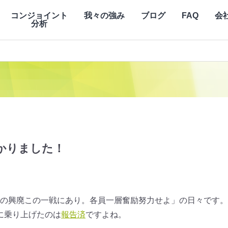
コンジョイント
我々の強み
ブログ
FAQ
会
分析
かりました！
の興廃この一戦にあり。各員一層奮励努力せよ」の日々です。
に乗り上げたのは
報告済
ですよね。