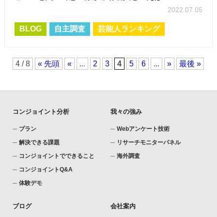
2022.07.05
BLOG
自主調査
芸能人ランキング
4 / 8
« 先頭
«
...
2
3
4
5
6
...
»
最後 »
コンジョイント分析
我々の強み
プラン
Webアンケート技術
解決できる課題
リサーチモニターパネル
コンジョイントでできること
海外調査
コンジョイントQ&A
体験デモ
ブログ
会社案内