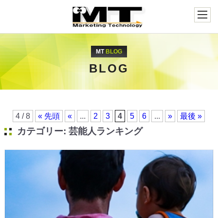
MT
BLOG
BLOG
4 / 8
« 先頭
«
...
2
3
4
5
6
...
»
最後 »
カテゴリー:
芸能人ランキング