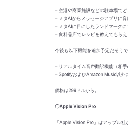
– 空港や商業施設などの駐車場で
– メタAIからメッセージアプリに
– メタAIに目にしたランドマーク
– 食料品店でレシピを教えてもらえ
今後も以下機能を追加予定だそうで
– リアルタイム音声翻訳機能（
相手
– SpotifyおよびAmazon Music以
価格は299ドルから。
〇Apple Vision Pro
「Apple Vision Pro」
はアップル社