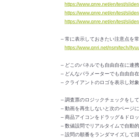
https://www.qnre.net/en/test/
slide
https://www.qnre.net/en/test/
slide
https://www.qnre.net/en/test/
slider
– 常に表示しておきたい注意点を
https://www.qnri.net/nsm/tech/
/tyu
– どこのパネルでも自由自在に連
– どんなパラメーターでも自由自
– クライアントのロゴを表示し対
– 調査票のロジックチェックをし
– 動画を再生しないと次のページ
– 商品アイコンをドラッグ＆ドロ
– 数値設問でリアルタイムで自動
– 設問の順番をランダマイズして