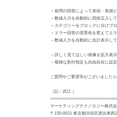
– 前問の回答によって表頭・表側
– 数値入力を自動的に四捨五入し
– カテゴリーをブロックに分けブ
– エラー回答の背景色を変えてエ
– 数値入力を自動的に合計表示し
– 詳しく見てほしい画像を拡大表
– 複雑な割付指定も自由自在に設
ご質問やご要望等がございましたら
（記：武江 ）
============================
マーケティングテクノロジー株式会
〒150-0021 東京都渋谷区恵比寿西2-3