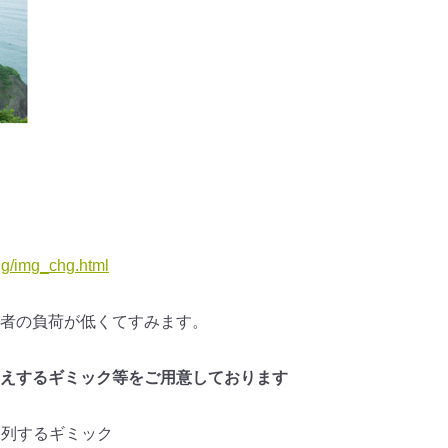
g/img_chg.html
者の負荷が低くてすみます。
えするギミック等をご用意してお
ります
陳列するギミック