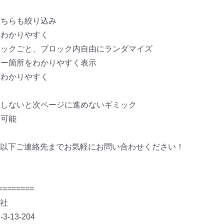
どちらも絞り込み
てわかりやすく
ロックごと、
ブロック内自由にランダマイズ
ラー箇所をわかりやすく表示
てわかりやすく
示しないと次ページに進めないギミ
ック
定可能
以下ご連絡先までお気軽にお問
い合わせください！
========
社
-13-204