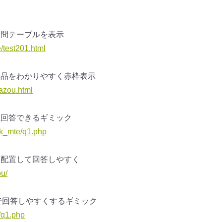
設問テーブルを表示
e/test201.html
商品をわかりやすく赤枠表示
gazou.html
位回答できるギミック
k_mte/q1.php
を配置して回答しやすく
u/
式で回答しやすくするギミック
r/q1.php