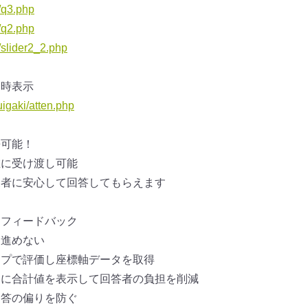
r/q3.php
r/q2.php
/slider2_2.php
常時表示
uigaki/atten.php
携可能！
在に受け渡し可能
象者に安心して回答してもらえます
てフィードバック
に進めない
ップで評価し座標軸データを取得
的に合計値を表示して回答者の負担
を削減
回答の偏りを防ぐ