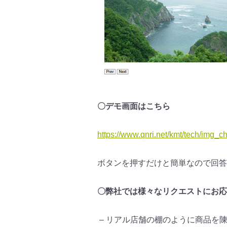
〇デモ画面はこちら
https://www.qnri.net/kmt/tech/
img_ch
ボタンを押すだけと簡単なので回答
〇
弊社では様々なリクエストにお応
– リアル店舗の棚のように商品を